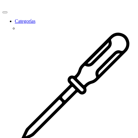
Ir
al
contenido
Categorías