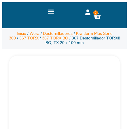
0
Inicio
/
Wera
/
Destornilladores
/
Kraftform Plus Serie
300
/
367 TORX
/
367 TORX BO
/ 367 Destornillador TORX®
BO, TX 20 x 100 mm