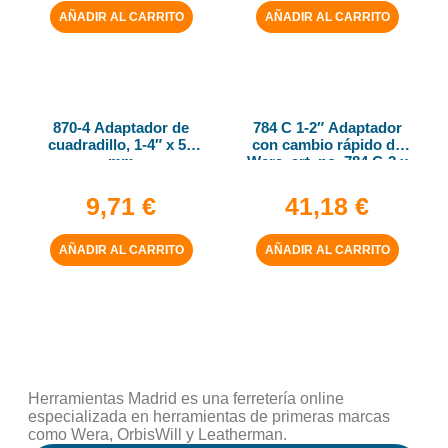
AÑADIR AL CARRITO
AÑADIR AL CARRITO
870-4 Adaptador de
784 C 1-2″ Adaptador
cuadradillo, 1-4″ x 50
con cambio rápido de
mm
Wera, art. no. 784 C-2 x
5-16″ x 50 mm
9,71
€
41,18
€
AÑADIR AL CARRITO
AÑADIR AL CARRITO
Herramientas Madrid es una ferretería online
especializada en herramientas de primeras marcas
como Wera, OrbisWill y Leatherman.