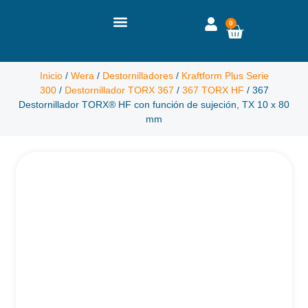
0
Inicio
/
Wera
/
Destornilladores
/
Kraftform Plus Serie
300
/
Destornillador TORX 367
/
367 TORX HF
/ 367
Destornillador TORX® HF con función de sujeción, TX 10 x 80
mm