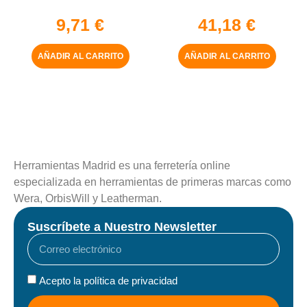
5-16″ x 50 mm
9,71
€
41,18
€
AÑADIR AL CARRITO
AÑADIR AL CARRITO
Herramientas Madrid es una ferretería online
especializada en herramientas de primeras marcas como
Wera, OrbisWill y Leatherman.
Suscríbete a Nuestro Newsletter
Acepto la política de privacidad