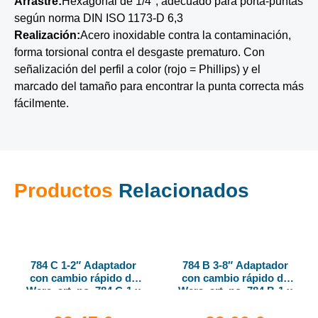
Arrastre:
Hexagonal de 1/4″, adecuado para porta-puntas
según norma DIN ISO 1173-D 6,3
Realización:
Acero inoxidable contra la contaminación,
forma torsional contra el desgaste prematuro. Con
señalización del perfil a color (rojo = Phillips) y el
marcado del tamaño para encontrar la punta correcta más
fácilmente.
Productos
Relacionados
784 C 1-2″ Adaptador
784 B 3-8″ Adaptador
con cambio rápido de
con cambio rápido de
Wera, art. no. 784 C-1 x
Wera, art. no. 784 B-1 x
1-4″ x 50 mm
1-4″ x 43 mm