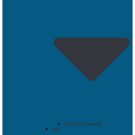
400 i Hex Destorpar
Joker