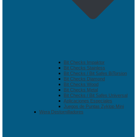
Bit Checks Impaktor
Bit Checks Stainless
Bit Checks / Bit Safes BiTorsion
Bit Checks Diamond
Bit Checks Wood
Bit Checks Metal
Bit Checks / Bit Safes Universal
Aplicaciones Especiales
Juegos de Puntas Zyklop Mini
Wera Destornilladores