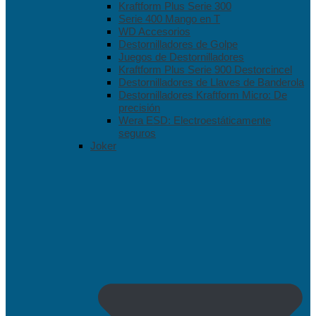
Kraftform Plus Serie 300
Serie 400 Mango en T
WD Accesorios
Destornilladores de Golpe
Juegos de Destornilladores
Kraftform Plus Serie 900 Destorcincel
Destornilladores de Llaves de Banderola
Destornilladores Kraftform Micro: De
precisión
Wera ESD: Electroestáticamente
seguros
Joker