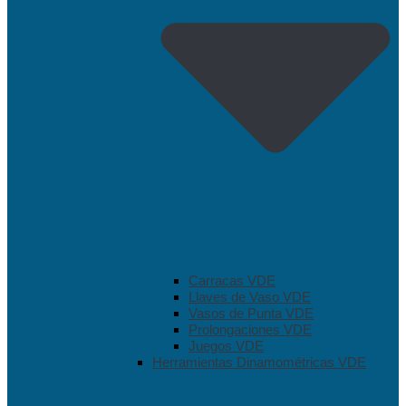
Carracas VDE
Llaves de Vaso VDE
Vasos de Punta VDE
Prolongaciones VDE
Juegos VDE
Herramientas Dinamométricas VDE