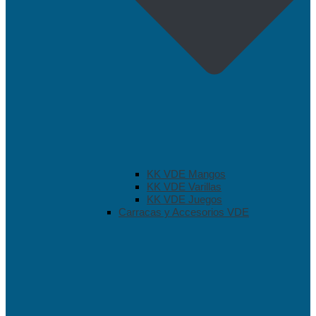
KK VDE Mangos
KK VDE Varillas
KK VDE Juegos
Carracas y Accesorios VDE