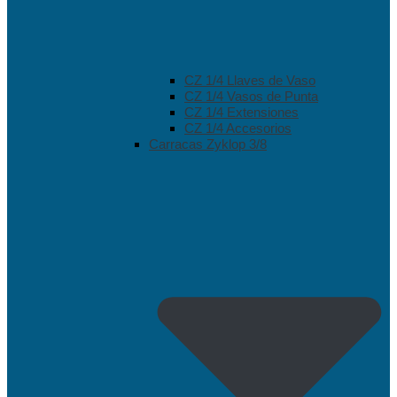
CZ 1/4 Llaves de Vaso
CZ 1/4 Vasos de Punta
CZ 1/4 Extensiones
CZ 1/4 Accesorios
Carracas Zyklop 3/8