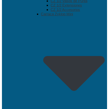
CZ 1/2 Vasos de Punta
CZ 1/2 Extensiones
CZ 1/2 Accesorios
Carraca Zyklop Mini