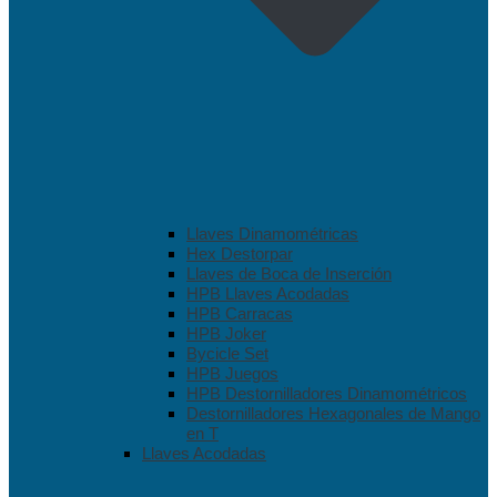
Llaves Dinamométricas
Hex Destorpar
Llaves de Boca de Inserción
HPB Llaves Acodadas
HPB Carracas
HPB Joker
Bycicle Set
HPB Juegos
HPB Destornilladores Dinamométricos
Destornilladores Hexagonales de Mango
en T
Llaves Acodadas