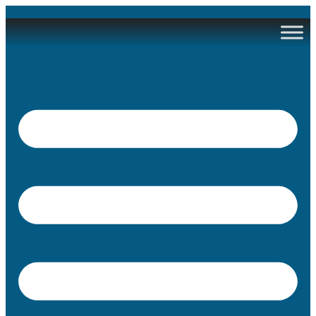
Ir
al
contenido