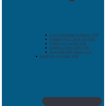
Acero Inoxidable Kraftform VDE
Kraftform Plus Serie 100 VDE
KraftForm Comfort VDE
Kraftform Serie 1000 VDE
Serie 400 VDE Mango en T
KraftForm Kompakt VDE