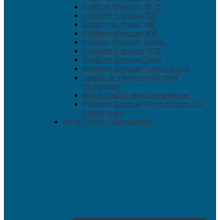
Kraftorm Kompakt 70-71
Kraftform Kompakt 100
Kratform Kompakt 400
Kraftform Kompakt 900
Kraftorm Kompakt Stubby
Kraftform Kompact VDE
Kraftform Kompakt Vario
Kraftform Kompakt Vario Carraca
Juegos de Herramientas para
Profesiones
Bolsas Vacías para Herramientas
Kraftform Kompakt Destornillador con
Porta-Puntas
Porta-Puntas y Adaptadores