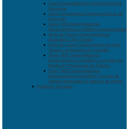
Serie Destornilladores Dinamométricos
Destorpar
Serie Herramientas Dinamométricas de
Inserción
Serie 7400 Destornilladores
Dinamométricos Kraftform Autoajustables
Serie de Llaves Dinamométricas
Ajustables Click-Torque
Serie de Llaves Dinamométricas Safe-
Torque con Arrastre de Cuadrillo
Serie 7400 Destornilladores
Dinamométricos Kraftform con Valor de
Medición Preajustado de Fábrica
Serie 7400 Destornilladores
Dinamométricos Kraftform con par de
Apriete preajustado a petición de cliente
Kraftform Kompakt