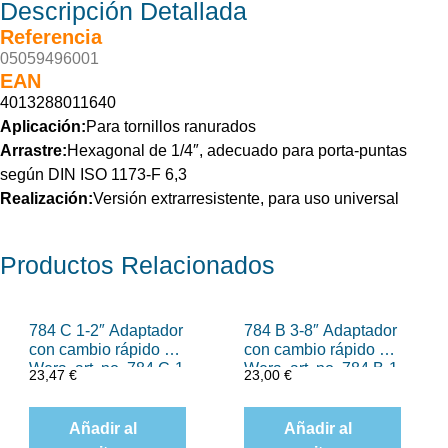
Descripción
Detallada
Referencia
05059496001
EAN
4013288011640
Aplicación:
Para tornillos ranurados
Arrastre:
Hexagonal de 1/4″, adecuado para porta-puntas
según DIN ISO 1173-F 6,3
Realización:
Versión extrarresistente, para uso universal
Productos
Relacionados
784 C 1-2″ Adaptador
784 B 3-8″ Adaptador
con cambio rápido de
con cambio rápido de
Wera, art. no. 784 C-1
Wera, art. no. 784 B-1
23,47
€
23,00
€
x 1-4″ x 50 mm
x 1-4″ x 43 mm
Añadir al
Añadir al