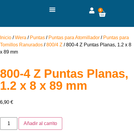
0
Inicio
/
Wera
/
Puntas
/
Puntas para Atornillador
/
Puntas para
Tornillos Ranurados
/
800/4 Z
/ 800-4 Z Puntas Planas, 1.2 x 8
x 89 mm
800-4 Z Puntas Planas,
1.2 x 8 x 89 mm
6,90
€
Añadir al carrito