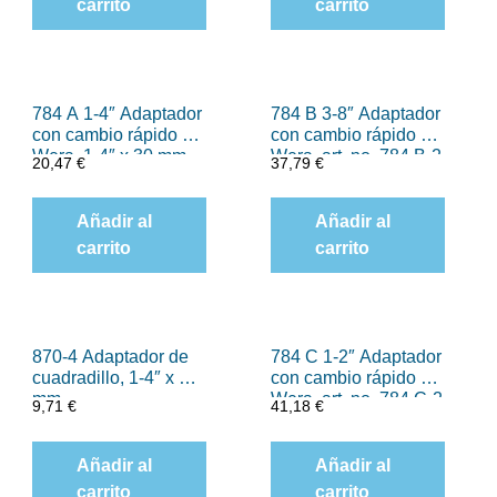
carrito
carrito
784 A 1-4″ Adaptador
784 B 3-8″ Adaptador
con cambio rápido de
con cambio rápido de
Wera, 1-4″ x 30 mm
Wera, art. no. 784 B-2
20,47
€
37,79
€
x 5-16″ x 50 mm
Añadir al
Añadir al
carrito
carrito
870-4 Adaptador de
784 C 1-2″ Adaptador
cuadradillo, 1-4″ x 50
con cambio rápido de
mm
Wera, art. no. 784 C-2
9,71
€
41,18
€
x 5-16″ x 50 mm
Añadir al
Añadir al
carrito
carrito