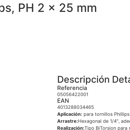
ips, PH 2 x 25 mm
Descripción
Det
Referencia
05056422001
EAN
4013288034465
Aplicación:
para tornillos Phillips
Arrastre:
Hexagonal de 1/4″, ade
Realización:
Tipo BiTorsion para 