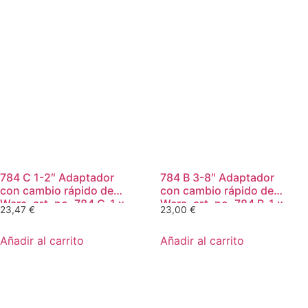
784 C 1-2″ Adaptador
784 B 3-8″ Adaptador
con cambio rápido de
con cambio rápido de
Wera, art. no. 784 C-1 x
Wera, art. no. 784 B-1 x
23,47
€
23,00
€
1-4″ x 50 mm
1-4″ x 43 mm
Añadir al carrito
Añadir al carrito