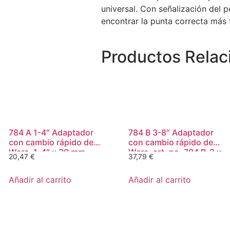
universal. Con señalización del p
encontrar la punta correcta más 
Productos
Relac
784 A 1-4″ Adaptador
784 B 3-8″ Adaptador
con cambio rápido de
con cambio rápido de
Wera, 1-4″ x 30 mm
Wera, art. no. 784 B-2 x
20,47
€
37,79
€
5-16″ x 50 mm
Añadir al carrito
Añadir al carrito