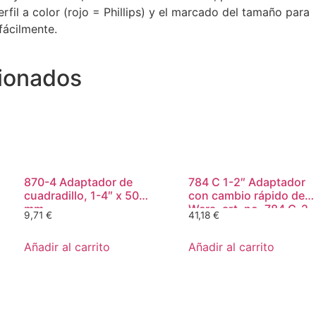
erfil a color (rojo = Phillips) y el marcado del tamaño para
fácilmente.
ionados
870-4 Adaptador de
784 C 1-2″ Adaptador
cuadradillo, 1-4″ x 50
con cambio rápido de
mm
Wera, art. no. 784 C-2
9,71
€
41,18
€
x 5-16″ x 50 mm
Añadir al carrito
Añadir al carrito