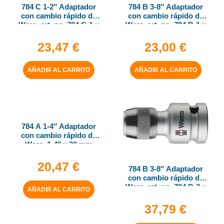
784 C 1-2″ Adaptador
784 B 3-8″ Adaptador
con cambio rápido de
con cambio rápido de
Wera, art. no. 784 C-1 x
Wera, art. no. 784 B-1 x
1-4″ x 50 mm
1-4″ x 43 mm
23,47
€
23,00
€
AÑADIR AL CARRITO
AÑADIR AL CARRITO
784 A 1-4″ Adaptador
con cambio rápido de
Wera, 1-4″ x 30 mm
20,47
€
784 B 3-8″ Adaptador
con cambio rápido de
Wera, art. no. 784 B-2 x
AÑADIR AL CARRITO
5-16″ x 50 mm
37,79
€