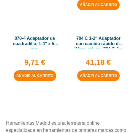
AÑADIR AL CARRITO
870-4 Adaptador de
784 C 1-2″ Adaptador
cuadradillo, 1-4″ x 50
con cambio rápido de
mm
Wera, art. no. 784 C-2 x
5-16″ x 50 mm
9,71
€
41,18
€
AÑADIR AL CARRITO
AÑADIR AL CARRITO
Herramientas Madrid es una ferretería online
especializada en herramientas de primeras marcas como