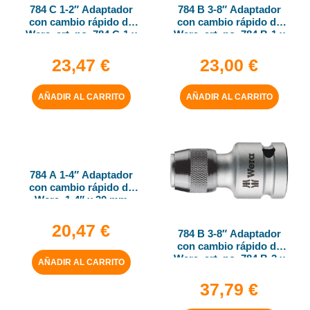
784 C 1-2″ Adaptador
784 B 3-8″ Adaptador
con cambio rápido de
con cambio rápido de
Wera, art. no. 784 C-1 x
Wera, art. no. 784 B-1 x
1-4″ x 50 mm
1-4″ x 43 mm
23,47
€
23,00
€
AÑADIR AL CARRITO
AÑADIR AL CARRITO
784 A 1-4″ Adaptador
con cambio rápido de
Wera, 1-4″ x 30 mm
20,47
€
784 B 3-8″ Adaptador
con cambio rápido de
Wera, art. no. 784 B-2 x
AÑADIR AL CARRITO
5-16″ x 50 mm
37,79
€