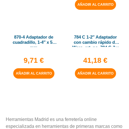
AÑADIR AL CARRITO
870-4 Adaptador de
784 C 1-2″ Adaptador
cuadradillo, 1-4″ x 50
con cambio rápido de
mm
Wera, art. no. 784 C-2 x
5-16″ x 50 mm
9,71
€
41,18
€
AÑADIR AL CARRITO
AÑADIR AL CARRITO
Herramientas Madrid es una ferretería online
especializada en herramientas de primeras marcas como