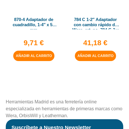
870-4 Adaptador de
784 C 1-2″ Adaptador
cuadradillo, 1-4″ x 50
con cambio rápido de
mm
Wera, art. no. 784 C-2 x
5-16″ x 50 mm
9,71
€
41,18
€
AÑADIR AL CARRITO
AÑADIR AL CARRITO
Herramientas Madrid es una ferretería online
especializada en herramientas de primeras marcas como
Wera, OrbisWill y Leatherman.
Suscríbete a Nuestro Newsletter