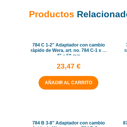
Productos
Relacionad
784 C 1-2″ Adaptador con cambio
rápido de Wera, art. no. 784 C-1 x 1-
r
4″ x 50 mm
23,47
€
AÑADIR AL CARRITO
784 B 3-8″ Adaptador con cambio
8