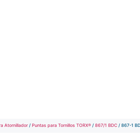
a Atornillador
/
Puntas para Tornillos TORX®
/
867/1 BDC
/ 867-1 B