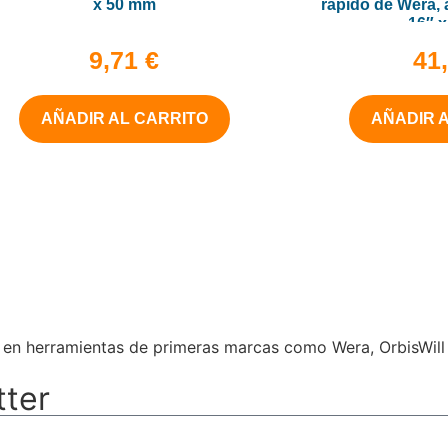
x 50 mm
rápido de Wera, a
16″ 
9,71
€
41
AÑADIR AL CARRITO
AÑADIR 
a en herramientas de primeras marcas como Wera, OrbisWill
tter