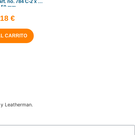
rt. no. 784 C-2 x 5-
x 50 mm
,18
€
AL CARRITO
 y Leatherman.