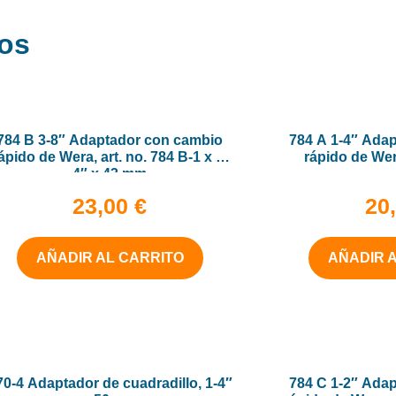
os
784 B 3-8″ Adaptador con cambio
784 A 1-4″ Ada
ápido de Wera, art. no. 784 B-1 x 1-
rápido de Wer
4″ x 43 mm
23,00
€
20
AÑADIR AL CARRITO
AÑADIR 
70-4 Adaptador de cuadradillo, 1-4″
784 C 1-2″ Ada