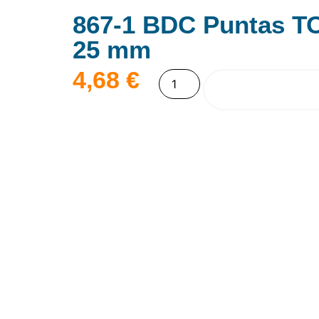
867-1 BDC Puntas T
25 mm
4,68
€
AÑADIR AL CAR