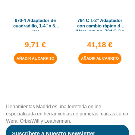
870-4 Adaptador de
784 C 1-2″ Adaptador
cuadradillo, 1-4″ x 50
con cambio rápido de
mm
Wera, art. no. 784 C-2 x
5-16″ x 50 mm
9,71
€
41,18
€
AÑADIR AL CARRITO
AÑADIR AL CARRITO
Herramientas Madrid es una ferretería online
especializada en herramientas de primeras marcas como
Wera, OrbisWill y Leatherman.
Suscríbete a Nuestro Newsletter