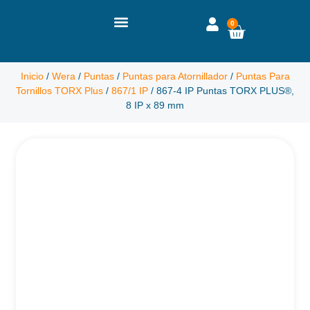
0
Inicio
/
Wera
/
Puntas
/
Puntas para Atornillador
/
Puntas Para
Tornillos TORX Plus
/
867/1 IP
/ 867-4 IP Puntas TORX PLUS®,
8 IP x 89 mm