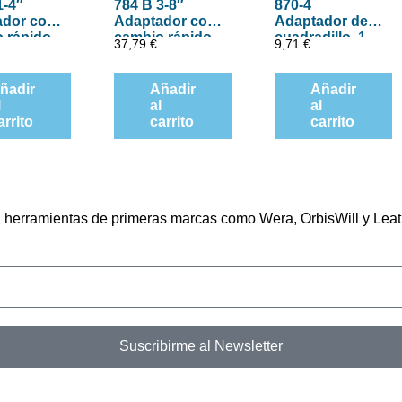
1-4″
784 B 3-8″
870-4
ador con
Adaptador con
Adaptador de
 rápido
cambio rápido
cuadradillo, 1-
37,79
€
9,71
€
a, 1-4″ x
de Wera, art.
4″ x 50 mm
no. 784 B-2 x 5-
16″ x 50 mm
ñadir
Añadir
Añadir
l
al
al
arrito
carrito
carrito
en herramientas de primeras marcas como Wera, OrbisWill y Lea
Suscribirme al Newsletter