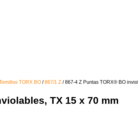
Tornillos TORX BO
/
867/1 Z
/ 867-4 Z Puntas TORX® BO invio
violables, TX 15 x 70 mm