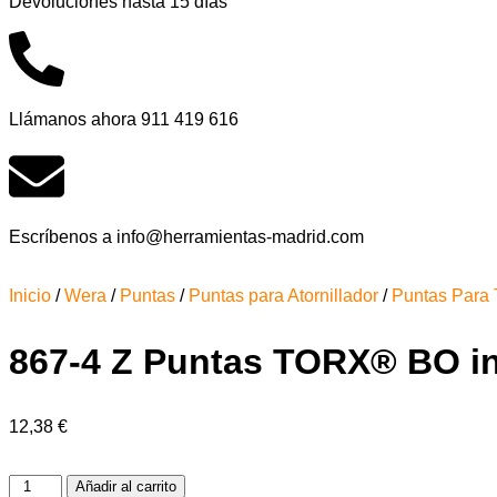
Devoluciones hasta 15 días
Llámanos ahora 911 419 616
Escríbenos a info@herramientas-madrid.com
Inicio
/
Wera
/
Puntas
/
Puntas para Atornillador
/
Puntas Para 
867-4 Z Puntas TORX® BO in
12,38
€
Añadir al carrito