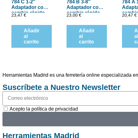
784 C 1-2″
784 B 3-8″
784 A 
Adaptador con
Adaptador con
Adapt
cambio rápido
cambio rápido
cambio
23,47
€
23,00
€
20,47
€
de Wera, art.
de Wera, art.
de Wer
no. 784 C-1 x 1-
no. 784 B-1 x 1-
30 mm
4″ x 50 mm
4″ x 43 mm
Añadir
Añadir
A
al
al
a
carrito
carrito
c
Herramientas Madrid es una ferretería online especializada 
Suscríbete a Nuestro Newsletter
Acepto la política de privacidad
Herramientas Madrid