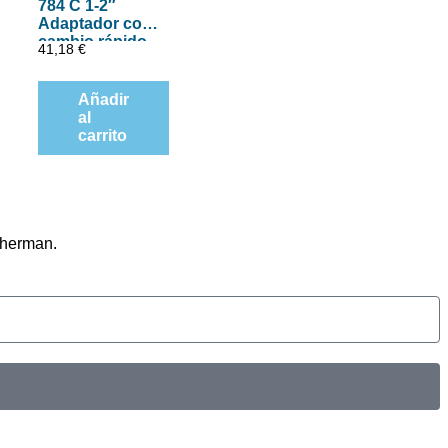
784 C 1-2″
Adaptador con
cambio rápido
41,18
€
de Wera, art.
no. 784 C-2 x 5-
16″ x 50 mm
Añadir
al
carrito
therman.