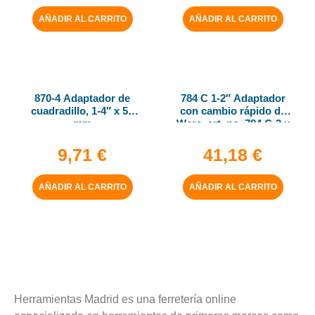
AÑADIR AL CARRITO
AÑADIR AL CARRITO
870-4 Adaptador de
784 C 1-2″ Adaptador
cuadradillo, 1-4″ x 50
con cambio rápido de
mm
Wera, art. no. 784 C-2 x
5-16″ x 50 mm
9,71
€
41,18
€
AÑADIR AL CARRITO
AÑADIR AL CARRITO
Herramientas Madrid es una ferretería online