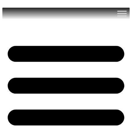
Ir
al
contenido