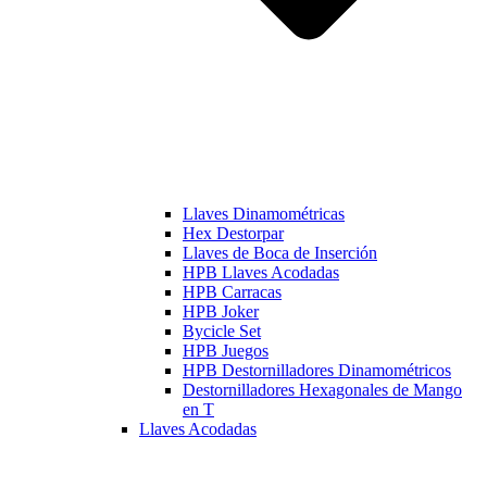
Llaves Dinamométricas
Hex Destorpar
Llaves de Boca de Inserción
HPB Llaves Acodadas
HPB Carracas
HPB Joker
Bycicle Set
HPB Juegos
HPB Destornilladores Dinamométricos
Destornilladores Hexagonales de Mango
en T
Llaves Acodadas