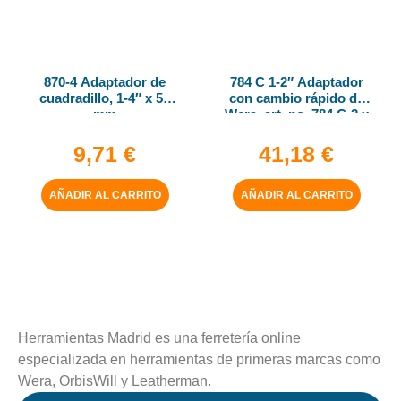
870-4 Adaptador de
784 C 1-2″ Adaptador
cuadradillo, 1-4″ x 50
con cambio rápido de
mm
Wera, art. no. 784 C-2 x
5-16″ x 50 mm
9,71
€
41,18
€
AÑADIR AL CARRITO
AÑADIR AL CARRITO
Herramientas Madrid es una ferretería online
especializada en herramientas de primeras marcas como
Wera, OrbisWill y Leatherman.