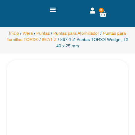
0
Inicio
/
Wera
/
Puntas
/
Puntas para Atornillador
/
Puntas para
Tornillos TORX®
/
867/1 Z
/ 867-1 Z Puntas TORX® Wedge, TX
40 x 25 mm