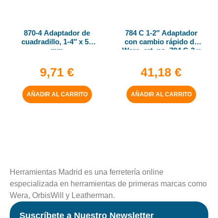
870-4 Adaptador de
784 C 1-2″ Adaptador
cuadradillo, 1-4″ x 50
con cambio rápido de
mm
Wera, art. no. 784 C-2 x
5-16″ x 50 mm
9,71
€
41,18
€
AÑADIR AL CARRITO
AÑADIR AL CARRITO
Herramientas Madrid es una ferretería online
especializada en herramientas de primeras marcas como
Wera, OrbisWill y Leatherman.
Suscríbete a Nuestro Newsletter