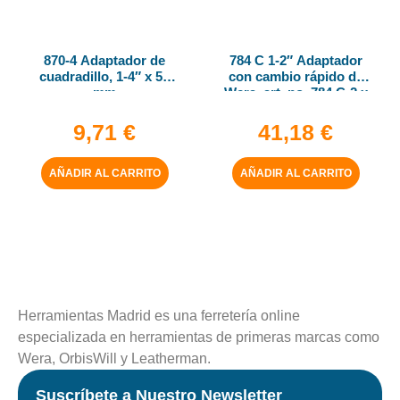
870-4 Adaptador de
784 C 1-2″ Adaptador
cuadradillo, 1-4″ x 50
con cambio rápido de
mm
Wera, art. no. 784 C-2 x
5-16″ x 50 mm
9,71
€
41,18
€
AÑADIR AL CARRITO
AÑADIR AL CARRITO
Herramientas Madrid es una ferretería online
especializada en herramientas de primeras marcas como
Wera, OrbisWill y Leatherman.
Suscríbete a Nuestro Newsletter