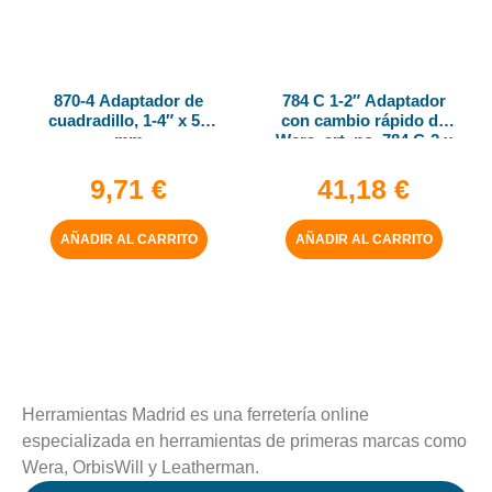
870-4 Adaptador de
784 C 1-2″ Adaptador
cuadradillo, 1-4″ x 50
con cambio rápido de
mm
Wera, art. no. 784 C-2 x
5-16″ x 50 mm
9,71
€
41,18
€
AÑADIR AL CARRITO
AÑADIR AL CARRITO
Herramientas Madrid es una ferretería online
especializada en herramientas de primeras marcas como
Wera, OrbisWill y Leatherman.