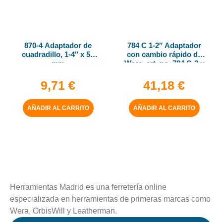
870-4 Adaptador de
784 C 1-2″ Adaptador
cuadradillo, 1-4″ x 50
con cambio rápido de
mm
Wera, art. no. 784 C-2 x
5-16″ x 50 mm
9,71
€
41,18
€
AÑADIR AL CARRITO
AÑADIR AL CARRITO
Herramientas Madrid es una ferretería online
especializada en herramientas de primeras marcas como
Wera, OrbisWill y Leatherman.