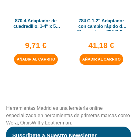
870-4 Adaptador de
784 C 1-2″ Adaptador
cuadradillo, 1-4″ x 50
con cambio rápido de
mm
Wera, art. no. 784 C-2 x
5-16″ x 50 mm
9,71
€
41,18
€
AÑADIR AL CARRITO
AÑADIR AL CARRITO
Herramientas Madrid es una ferretería online
especializada en herramientas de primeras marcas como
Wera, OrbisWill y Leatherman.
Suscríbete a Nuestro Newsletter