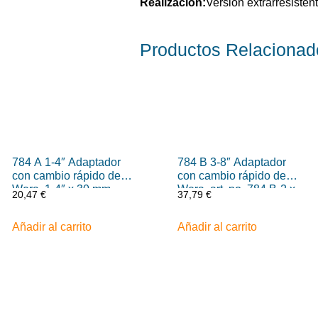
Realización:
Versión extrarresisten
Productos
Relacionad
784 A 1-4″ Adaptador
784 B 3-8″ Adaptador
con cambio rápido de
con cambio rápido de
Wera, 1-4″ x 30 mm
Wera, art. no. 784 B-2 x
20,47
€
37,79
€
5-16″ x 50 mm
Añadir al carrito
Añadir al carrito