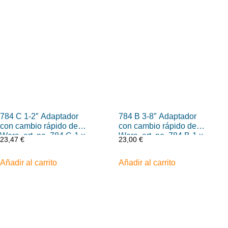
784 C 1-2″ Adaptador
784 B 3-8″ Adaptador
con cambio rápido de
con cambio rápido de
Wera, art. no. 784 C-1 x
Wera, art. no. 784 B-1 x
23,47
€
23,00
€
1-4″ x 50 mm
1-4″ x 43 mm
Añadir al carrito
Añadir al carrito