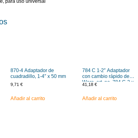
te, para uso universal
os
870-4 Adaptador de
784 C 1-2″ Adaptador
cuadradillo, 1-4″ x 50 mm
con cambio rápido de
Wera, art. no. 784 C-2 x
9,71
€
41,18
€
5-16″ x 50 mm
Añadir al carrito
Añadir al carrito