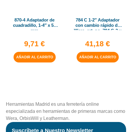
870-4 Adaptador de
784 C 1-2″ Adaptador
cuadradillo, 1-4″ x 50
con cambio rápido de
mm
Wera, art. no. 784 C-2 x
5-16″ x 50 mm
9,71
€
41,18
€
AÑADIR AL CARRITO
AÑADIR AL CARRITO
Herramientas Madrid es una ferretería online
especializada en herramientas de primeras marcas como
Wera, OrbisWill y Leatherman.
Suscríbete a Nuestro Newsletter