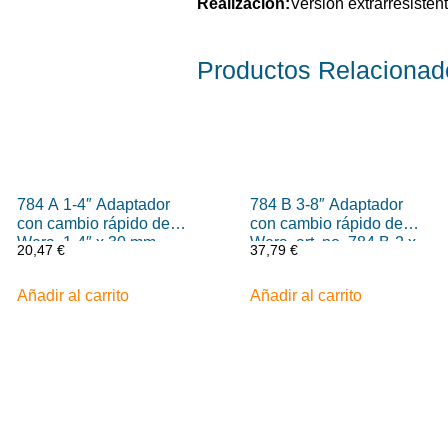
Realización:
Versión extrarresisten
Productos
Relacionad
784 A 1-4″ Adaptador
784 B 3-8″ Adaptador
con cambio rápido de
con cambio rápido de
Wera, 1-4″ x 30 mm
Wera, art. no. 784 B-2 x
20,47
€
37,79
€
5-16″ x 50 mm
Añadir al carrito
Añadir al carrito