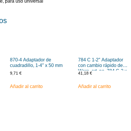
te, para uso universal
os
870-4 Adaptador de
784 C 1-2″ Adaptador
cuadradillo, 1-4″ x 50 mm
con cambio rápido de
Wera, art. no. 784 C-2 x
9,71
€
41,18
€
5-16″ x 50 mm
Añadir al carrito
Añadir al carrito