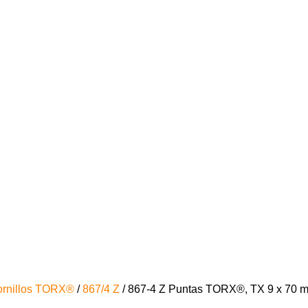
ornillos TORX®
/
867/4 Z
/ 867-4 Z Puntas TORX®, TX 9 x 70 