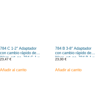
784 C 1-2″ Adaptador
784 B 3-8″ Adaptador
con cambio rápido de
con cambio rápido de
Wera, art. no. 784 C-1 x
Wera, art. no. 784 B-1 x
23,47
€
23,00
€
1-4″ x 50 mm
1-4″ x 43 mm
Añadir al carrito
Añadir al carrito