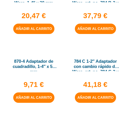
Wera, 1-4″ x 30 mm
Wera, art. no. 784 B-2 x
5-16″ x 50 mm
20,47
€
37,79
€
AÑADIR AL CARRITO
AÑADIR AL CARRITO
870-4 Adaptador de
784 C 1-2″ Adaptador
cuadradillo, 1-4″ x 50
con cambio rápido de
mm
Wera, art. no. 784 C-2 x
5-16″ x 50 mm
9,71
€
41,18
€
AÑADIR AL CARRITO
AÑADIR AL CARRITO