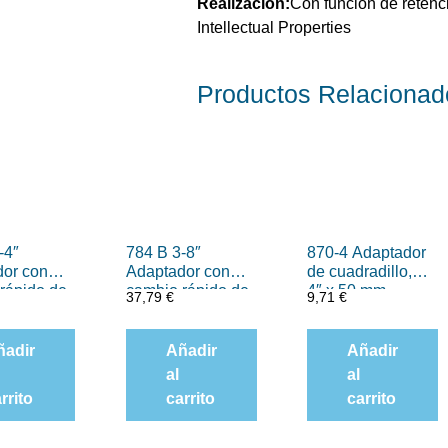
Realización:
Con función de retenc
Intellectual Properties
Productos
Relacionad
-4″
784 B 3-8″
870-4 Adaptador
dor con
Adaptador con
de cuadradillo, 1-
rápido de
cambio rápido de
4″ x 50 mm
37,79
€
9,71
€
-4″ x 30
Wera, art. no.
784 B-2 x 5-16″ x
50 mm
ñadir
Añadir
Añadir
al
al
rrito
carrito
carrito