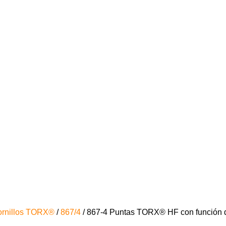
ornillos TORX®
/
867/4
/ 867-4 Puntas TORX® HF con función d