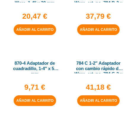
Wera, 1-4″ x 30 mm
Wera, art. no. 784 B-2 x
5-16″ x 50 mm
20,47
€
37,79
€
AÑADIR AL CARRITO
AÑADIR AL CARRITO
870-4 Adaptador de
784 C 1-2″ Adaptador
cuadradillo, 1-4″ x 50
con cambio rápido de
mm
Wera, art. no. 784 C-2 x
5-16″ x 50 mm
9,71
€
41,18
€
AÑADIR AL CARRITO
AÑADIR AL CARRITO