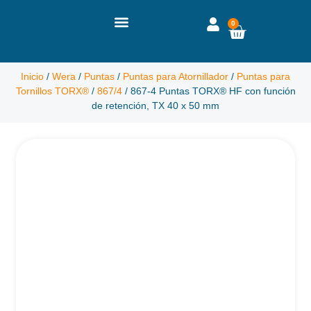
0
Inicio
/
Wera
/
Puntas
/
Puntas para Atornillador
/
Puntas para
Tornillos TORX®
/
867/4
/ 867-4 Puntas TORX® HF con función
de retención, TX 40 x 50 mm