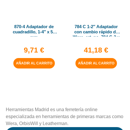
870-4 Adaptador de
784 C 1-2″ Adaptador
cuadradillo, 1-4″ x 50
con cambio rápido de
mm
Wera, art. no. 784 C-2 x
5-16″ x 50 mm
9,71
€
41,18
€
AÑADIR AL CARRITO
AÑADIR AL CARRITO
Herramientas Madrid es una ferretería online
especializada en herramientas de primeras marcas como
Wera, OrbisWill y Leatherman.