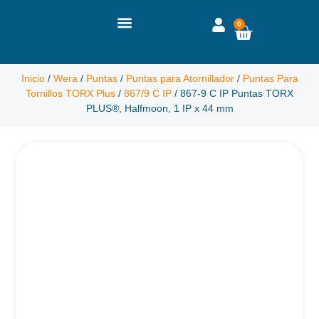
0
Inicio
/
Wera
/
Puntas
/
Puntas para Atornillador
/
Puntas Para
Tornillos TORX Plus
/
867/9 C IP
/ 867-9 C IP Puntas TORX
PLUS®, Halfmoon, 1 IP x 44 mm