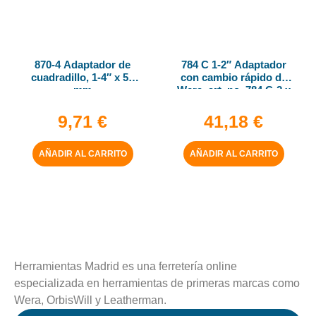
870-4 Adaptador de
784 C 1-2″ Adaptador
cuadradillo, 1-4″ x 50
con cambio rápido de
mm
Wera, art. no. 784 C-2 x
5-16″ x 50 mm
9,71
€
41,18
€
AÑADIR AL CARRITO
AÑADIR AL CARRITO
Herramientas Madrid es una ferretería online
especializada en herramientas de primeras marcas como
Wera, OrbisWill y Leatherman.