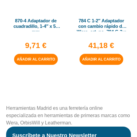
870-4 Adaptador de
784 C 1-2″ Adaptador
cuadradillo, 1-4″ x 50
con cambio rápido de
mm
Wera, art. no. 784 C-2 x
5-16″ x 50 mm
9,71
€
41,18
€
AÑADIR AL CARRITO
AÑADIR AL CARRITO
Herramientas Madrid es una ferretería online
especializada en herramientas de primeras marcas como
Wera, OrbisWill y Leatherman.
Suscríbete a Nuestro Newsletter