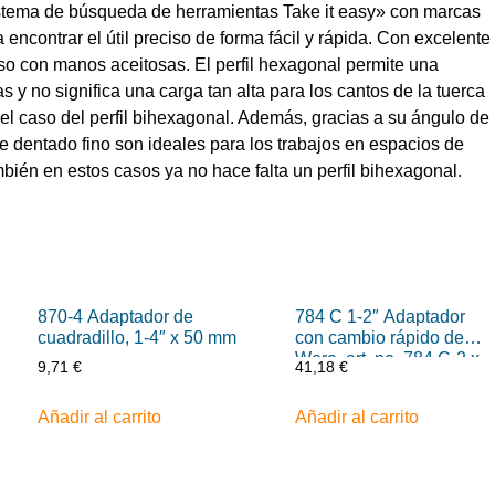
istema de búsqueda de herramientas Take it easy» con marcas
encontrar el útil preciso de forma fácil y rápida. Con excelente
uso con manos aceitosas. El perfil hexagonal permite una
 y no significa una carga tan alta para los cantos de la tuerca
 el caso del perfil bihexagonal. Además, gracias a su ángulo de
e dentado fino son ideales para los trabajos en espacios de
bién en estos casos ya no hace falta un perfil bihexagonal.
870-4 Adaptador de
784 C 1-2″ Adaptador
cuadradillo, 1-4″ x 50 mm
con cambio rápido de
Wera, art. no. 784 C-2 x
9,71
€
41,18
€
5-16″ x 50 mm
Añadir al carrito
Añadir al carrito