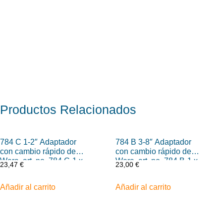
Productos
Relacionados
784 C 1-2″ Adaptador
784 B 3-8″ Adaptador
con cambio rápido de
con cambio rápido de
Wera, art. no. 784 C-1 x
Wera, art. no. 784 B-1 x
23,47
€
23,00
€
1-4″ x 50 mm
1-4″ x 43 mm
Añadir al carrito
Añadir al carrito