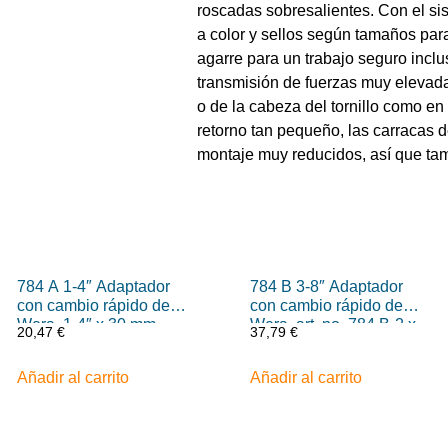
roscadas sobresalientes. Con el s
a color y sellos según tamaños para 
agarre para un trabajo seguro incl
transmisión de fuerzas muy elevadas
o de la cabeza del tornillo como en
retorno tan pequeño, las carracas d
montaje muy reducidos, así que tam
784 A 1-4″ Adaptador
784 B 3-8″ Adaptador
con cambio rápido de
con cambio rápido de
Wera, 1-4″ x 30 mm
Wera, art. no. 784 B-2 x
20,47
€
37,79
€
5-16″ x 50 mm
Añadir al carrito
Añadir al carrito