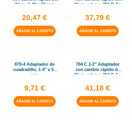
Wera, 1-4″ x 30 mm
Wera, art. no. 784 B-2 x
5-16″ x 50 mm
20,47
€
37,79
€
AÑADIR AL CARRITO
AÑADIR AL CARRITO
870-4 Adaptador de
784 C 1-2″ Adaptador
cuadradillo, 1-4″ x 50
con cambio rápido de
mm
Wera, art. no. 784 C-2 x
5-16″ x 50 mm
9,71
€
41,18
€
AÑADIR AL CARRITO
AÑADIR AL CARRITO