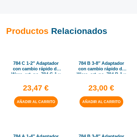
Productos
Relacionados
784 C 1-2″ Adaptador
784 B 3-8″ Adaptador
con cambio rápido de
con cambio rápido de
Wera, art. no. 784 C-1 x
Wera, art. no. 784 B-1 x
1-4″ x 50 mm
1-4″ x 43 mm
23,47
€
23,00
€
AÑADIR AL CARRITO
AÑADIR AL CARRITO
784 A 1-4″ Adaptador
784 B 3-8″ Adaptador