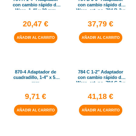
con cambio rápido de
con cambio rápido de
Wera, 1-4″ x 30 mm
Wera, art. no. 784 B-2 x
5-16″ x 50 mm
20,47
€
37,79
€
AÑADIR AL CARRITO
AÑADIR AL CARRITO
870-4 Adaptador de
784 C 1-2″ Adaptador
cuadradillo, 1-4″ x 50
con cambio rápido de
mm
Wera, art. no. 784 C-2 x
5-16″ x 50 mm
9,71
€
41,18
€
AÑADIR AL CARRITO
AÑADIR AL CARRITO