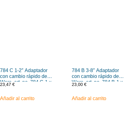
784 C 1-2″ Adaptador
784 B 3-8″ Adaptador
con cambio rápido de
con cambio rápido de
Wera, art. no. 784 C-1 x
Wera, art. no. 784 B-1 x
23,47
€
23,00
€
1-4″ x 50 mm
1-4″ x 43 mm
Añadir al carrito
Añadir al carrito