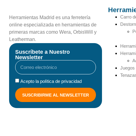
Herramie
Carro d
Herramientas Madrid es una ferretería
Destorn
online especializada en herramientas de
P
primeras marcas como Wera, OrbisWill y
Leatherman.
Herram
Suscríbete a Nuestro
Herrami
Newsletter
A
Juegos 
Tenaza
Acepto la política de privacidad
SUSCRIBIRME AL NEWSLETTER