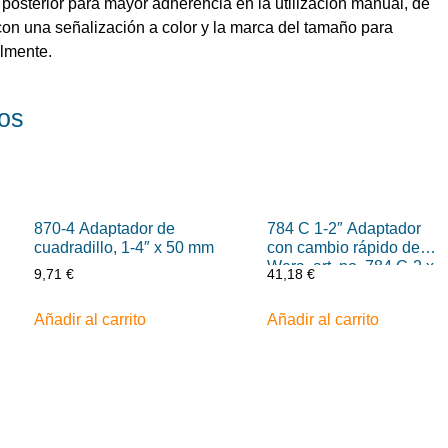
 posterior para mayor adherencia en la utilización manual, de
on una señalización a color y la marca del tamaño para
ilmente.
os
870-4 Adaptador de
784 C 1-2″ Adaptador
cuadradillo, 1-4″ x 50 mm
con cambio rápido de
Wera, art. no. 784 C-2 x
9,71
€
41,18
€
5-16″ x 50 mm
Añadir al carrito
Añadir al carrito