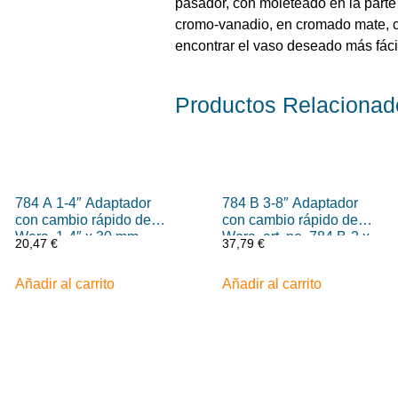
pasador, con moleteado en la parte
cromo-vanadio, en cromado mate, c
encontrar el vaso deseado más fác
Productos
Relacionad
784 A 1-4″ Adaptador
784 B 3-8″ Adaptador
con cambio rápido de
con cambio rápido de
Wera, 1-4″ x 30 mm
Wera, art. no. 784 B-2 x
20,47
€
37,79
€
5-16″ x 50 mm
Añadir al carrito
Añadir al carrito