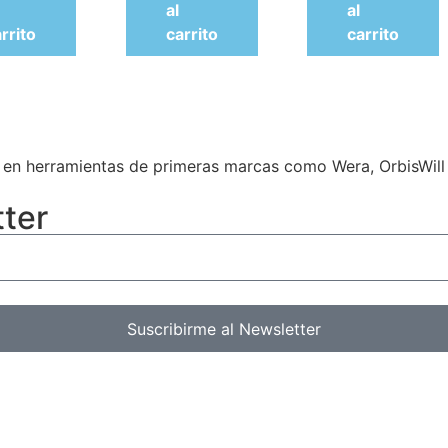
al
al
rrito
carrito
carrito
a en herramientas de primeras marcas como Wera, OrbisWill
ter
Suscribirme al Newsletter