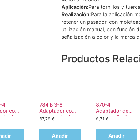
Aplicación:
Para tornillos y tuer
Realización:
Para la aplicación m
retener un pasador, con moletead
utilización manual, con función
señalización a color y la marca 
Productos
Relac
1-4″
784 B 3-8″
870-4
dor con
Adaptador con
Adaptador de
 rápido
cambio rápido
cuadradillo, 1-
37,79
€
9,71
€
, 1-4″ x
de Wera, art.
4″ x 50 mm
no. 784 B-2 x 5-
16″ x 50 mm
ñadir
Añadir
Añadir