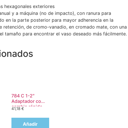
cas hexagonales exteriores
anual y a máquina (no de impacto), con ranura para
o en la parte posterior para mayor adherencia en la
 de retención, de cromo-vanadio, en cromado mate, con una
del tamaño para encontrar el vaso deseado más fácilmente.
ionados
784 C 1-2″
Adaptador con
cambio rápido
41,18
€
de Wera, art.
no. 784 C-2 x
5-16″ x 50 mm
Añadir