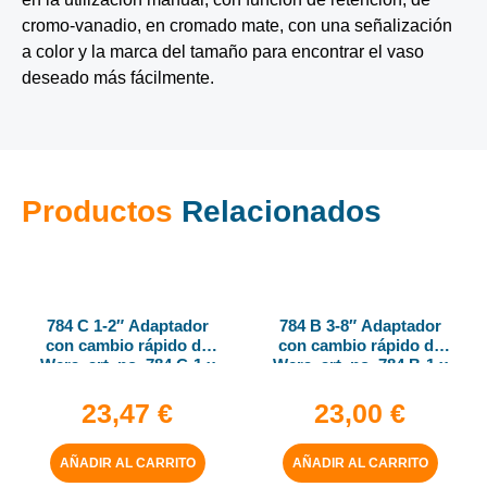
cromo-vanadio, en cromado mate, con una señalización
a color y la marca del tamaño para encontrar el vaso
deseado más fácilmente.
Productos
Relacionados
784 C 1-2″ Adaptador
784 B 3-8″ Adaptador
con cambio rápido de
con cambio rápido de
Wera, art. no. 784 C-1 x
Wera, art. no. 784 B-1 x
1-4″ x 50 mm
1-4″ x 43 mm
23,47
€
23,00
€
AÑADIR AL CARRITO
AÑADIR AL CARRITO