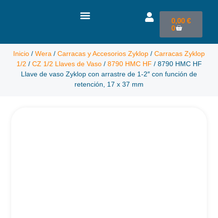
0,00
€
0
Inicio
/
Wera
/
Carracas y Accesorios Zyklop
/
Carracas Zyklop
1/2
/
CZ 1/2 Llaves de Vaso
/
8790 HMC HF
/ 8790 HMC HF
Llave de vaso Zyklop con arrastre de 1-2″ con función de
retención, 17 x 37 mm