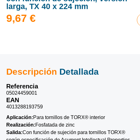
larga, TX 40 x 224 mm
9,67
€
Descripción
Detallada
Referencia
05024459001
EAN
4013288193759
Aplicación:
Para tornillos de TORX® interior
Realización:
Fosfatada de zinc
Salida:
Con función de sujeción para tornillos TORX®
según especificación de Acument Intellectual Properties