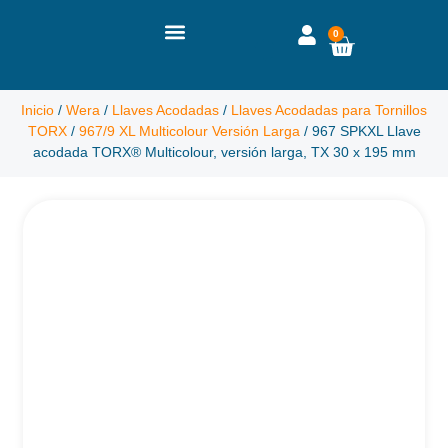
0
Inicio
/
Wera
/
Llaves Acodadas
/
Llaves Acodadas para Tornillos
TORX
/
967/9 XL Multicolour Versión Larga
/ 967 SPKXL Llave
acodada TORX® Multicolour, versión larga, TX 30 x 195 mm