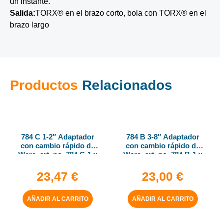
un instante.
Salida:
TORX® en el brazo corto, bola con TORX® en el
brazo largo
Productos
Relacionados
784 C 1-2″ Adaptador
784 B 3-8″ Adaptador
con cambio rápido de
con cambio rápido de
Wera, art. no. 784 C-1 x
Wera, art. no. 784 B-1 x
1-4″ x 50 mm
1-4″ x 43 mm
23,47
€
23,00
€
AÑADIR AL CARRITO
AÑADIR AL CARRITO