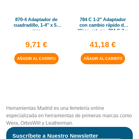
870-4 Adaptador de
784 C 1-2″ Adaptador
cuadradillo, 1-4″ x 50
con cambio rápido de
mm
Wera, art. no. 784 C-2 x
5-16″ x 50 mm
9,71
€
41,18
€
AÑADIR AL CARRITO
AÑADIR AL CARRITO
Herramientas Madrid es una ferretería online
especializada en herramientas de primeras marcas como
Wera, OrbisWill y Leatherman.
Suscríbete a Nuestro Newsletter