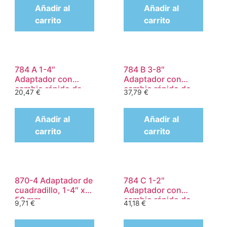
Añadir al
Añadir al
carrito
carrito
784 A 1-4″
784 B 3-8″
Adaptador con
Adaptador con
cambio rápido de
cambio rápido de
20,47
€
37,79
€
Wera, 1-4″ x 30 mm
Wera, art. no. 784
B-2 x 5-16″ x 50 mm
Añadir al
Añadir al
carrito
carrito
870-4 Adaptador de
784 C 1-2″
cuadradillo, 1-4″ x
Adaptador con
50 mm
cambio rápido de
9,71
€
41,18
€
Wera, art. no. 784
C-2 x 5-16″ x 50