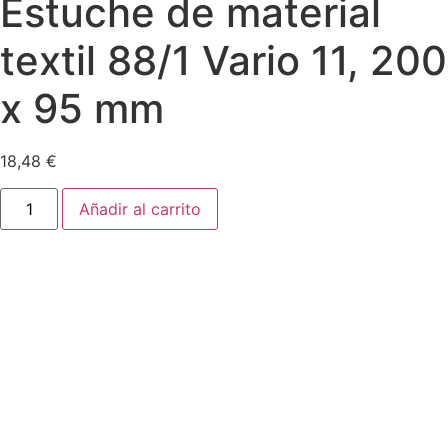
Estuche de material
textil 88/1 Vario 11, 200
x 95 mm
18,48
€
Estuche
Añadir al carrito
de
material
textil
88/1
Vario
11,
200
x
95
mm
cantidad