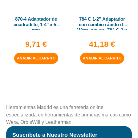
870-4 Adaptador de
784 C 1-2″ Adaptador
cuadradillo, 1-4″ x 50
con cambio rápido de
mm
Wera, art. no. 784 C-2 x
5-16″ x 50 mm
9,71
€
41,18
€
AÑADIR AL CARRITO
AÑADIR AL CARRITO
Herramientas Madrid es una ferretería online
especializada en herramientas de primeras marcas como
Wera, OrbisWill y Leatherman.
Suscríbete a Nuestro Newsletter