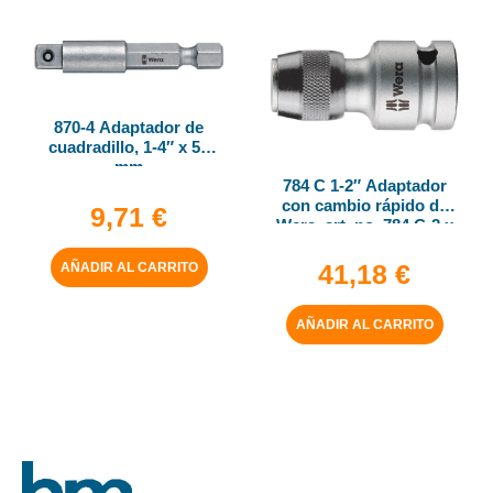
870-4 Adaptador de
cuadradillo, 1-4″ x 50
mm
784 C 1-2″ Adaptador
con cambio rápido de
9,71
€
Wera, art. no. 784 C-2 x
5-16″ x 50 mm
41,18
€
AÑADIR AL CARRITO
AÑADIR AL CARRITO