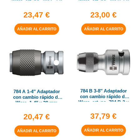
Wera, art. no. 784 C-1 x
Wera, art. no. 784 B-1 x
1-4″ x 50 mm
1-4″ x 43 mm
23,47
€
23,00
€
AÑADIR AL CARRITO
AÑADIR AL CARRITO
784 B 3-8″ Adaptador
784 A 1-4″ Adaptador
con cambio rápido de
con cambio rápido de
Wera, art. no. 784 B-2 x
Wera, 1-4″ x 30 mm
5-16″ x 50 mm
37,79
€
20,47
€
AÑADIR AL CARRITO
AÑADIR AL CARRITO