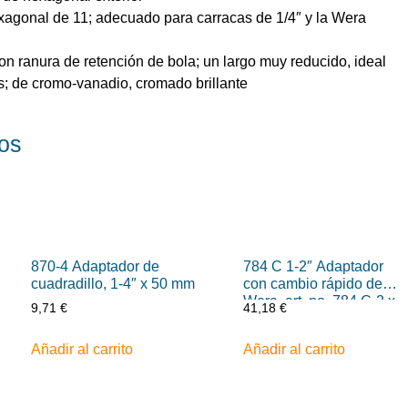
xagonal de 11; adecuado para carracas de 1/4″ y la Wera
on ranura de retención de bola; un largo muy reducido, ideal
; de cromo-vanadio, cromado brillante
os
870-4 Adaptador de
784 C 1-2″ Adaptador
cuadradillo, 1-4″ x 50 mm
con cambio rápido de
Wera, art. no. 784 C-2 x
9,71
€
41,18
€
5-16″ x 50 mm
Añadir al carrito
Añadir al carrito