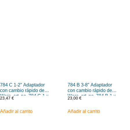
784 C 1-2″ Adaptador
784 B 3-8″ Adaptador
con cambio rápido de
con cambio rápido de
Wera, art. no. 784 C-1 x
Wera, art. no. 784 B-1 x
23,47
€
23,00
€
1-4″ x 50 mm
1-4″ x 43 mm
Añadir al carrito
Añadir al carrito