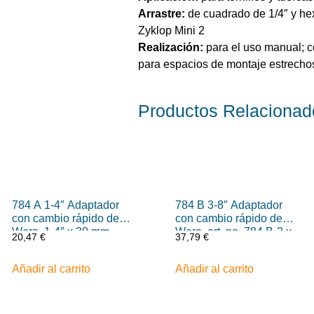
Arrastre:
de cuadrado de 1/4″ y he
Zyklop Mini 2
Realización:
para el uso manual; c
para espacios de montaje estrechos
Productos
Relacionad
784 A 1-4″ Adaptador
784 B 3-8″ Adaptador
con cambio rápido de
con cambio rápido de
Wera, 1-4″ x 30 mm
Wera, art. no. 784 B-2 x
20,47
€
37,79
€
5-16″ x 50 mm
Añadir al carrito
Añadir al carrito