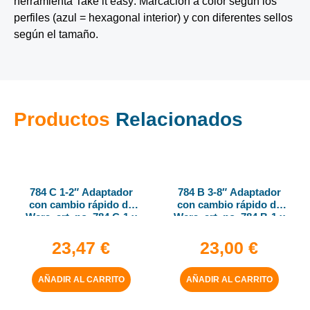
herramienta Take it easy: Marcación a color según los
perfiles (azul = hexagonal interior) y con diferentes sellos
según el tamaño.
Productos
Relacionados
784 C 1-2″ Adaptador
784 B 3-8″ Adaptador
con cambio rápido de
con cambio rápido de
Wera, art. no. 784 C-1 x
Wera, art. no. 784 B-1 x
1-4″ x 50 mm
1-4″ x 43 mm
23,47
€
23,00
€
AÑADIR AL CARRITO
AÑADIR AL CARRITO