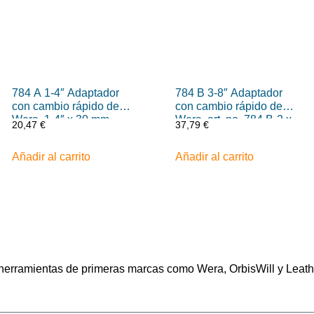
784 A 1-4″ Adaptador
784 B 3-8″ Adaptador
con cambio rápido de
con cambio rápido de
Wera, 1-4″ x 30 mm
Wera, art. no. 784 B-2 x
20,47
€
37,79
€
5-16″ x 50 mm
Añadir al carrito
Añadir al carrito
n herramientas de primeras marcas como Wera, OrbisWill y Leat