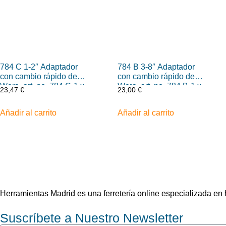
784 C 1-2″ Adaptador
784 B 3-8″ Adaptador
con cambio rápido de
con cambio rápido de
Wera, art. no. 784 C-1 x
Wera, art. no. 784 B-1 x
23,47
€
23,00
€
1-4″ x 50 mm
1-4″ x 43 mm
Añadir al carrito
Añadir al carrito
Herramientas Madrid es una ferretería online especializada e
Suscríbete a Nuestro Newsletter