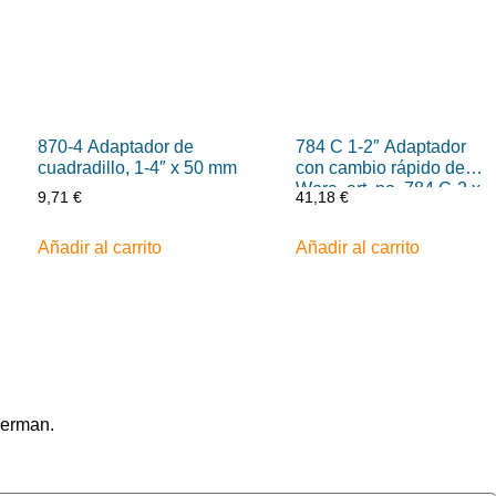
870-4 Adaptador de
784 C 1-2″ Adaptador
cuadradillo, 1-4″ x 50 mm
con cambio rápido de
Wera, art. no. 784 C-2 x
9,71
€
41,18
€
5-16″ x 50 mm
Añadir al carrito
Añadir al carrito
herman.