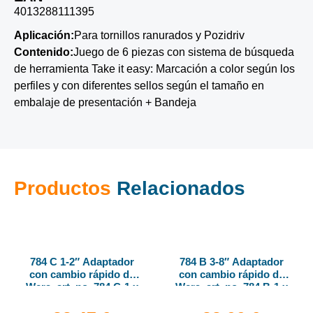
4013288111395
Aplicación:
Para tornillos ranurados y Pozidriv
Contenido:
Juego de 6 piezas con sistema de búsqueda
de herramienta Take it easy: Marcación a color según los
perfiles y con diferentes sellos según el tamaño en
embalaje de presentación + Bandeja
Productos
Relacionados
784 C 1-2″ Adaptador
784 B 3-8″ Adaptador
con cambio rápido de
con cambio rápido de
Wera, art. no. 784 C-1 x
Wera, art. no. 784 B-1 x
1-4″ x 50 mm
1-4″ x 43 mm