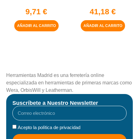
5-16″ x 50 mm
9,71
€
41,18
€
AÑADIR AL CARRITO
AÑADIR AL CARRITO
Herramientas Madrid es una ferretería online
especializada en herramientas de primeras marcas como
Wera, OrbisWill y Leatherman.
Suscríbete a Nuestro Newsletter
Acepto la política de privacidad