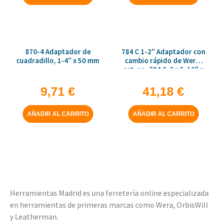
870-4 Adaptador de
784 C 1-2″ Adaptador con
cuadradillo, 1-4″ x 50 mm
cambio rápido de Wera,
art. no. 784 C-2 x 5-16″ x
50 mm
9,71
€
41,18
€
AÑADIR AL CARRITO
AÑADIR AL CARRITO
Herramientas Madrid es una ferretería online especializada
en herramientas de primeras marcas como Wera, OrbisWill
y Leatherman.