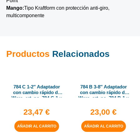
Point
Mango:
Tipo Kraftform con protección anti-giro,
multicomponente
Productos
Relacionados
784 C 1-2″ Adaptador
784 B 3-8″ Adaptador
con cambio rápido de
con cambio rápido de
Wera, art. no. 784 C-1 x
Wera, art. no. 784 B-1 x
1-4″ x 50 mm
1-4″ x 43 mm
23,47
€
23,00
€
AÑADIR AL CARRITO
AÑADIR AL CARRITO