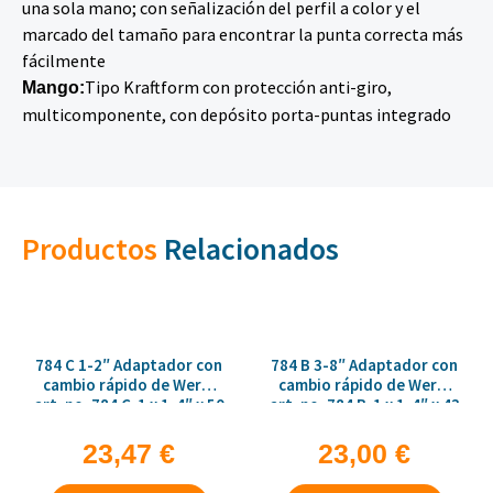
una sola mano; con señalización del perfil a color y el
marcado del tamaño para encontrar la punta correcta más
fácilmente
Tipo Kraftform con protección anti-giro,
Mango:
multicomponente, con depósito porta-puntas integrado
Productos
Relacionados
784 C 1-2″ Adaptador con
784 B 3-8″ Adaptador con
cambio rápido de Wera,
cambio rápido de Wera,
art. no. 784 C-1 x 1-4″ x 50
art. no. 784 B-1 x 1-4″ x 43
mm
mm
23,47
€
23,00
€